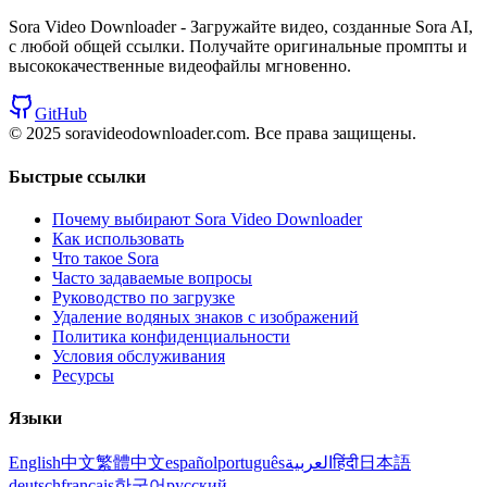
Sora Video Downloader - Загружайте видео, созданные Sora AI,
с любой общей ссылки. Получайте оригинальные промпты и
высококачественные видеофайлы мгновенно.
GitHub
© 2025 soravideodownloader.com.
Все права защищены.
Быстрые ссылки
Почему выбирают Sora Video Downloader
Как использовать
Что такое Sora
Часто задаваемые вопросы
Руководство по загрузке
Удаление водяных знаков с изображений
Политика конфиденциальности
Условия обслуживания
Ресурсы
Языки
English
中文
繁體中文
español
português
العربية
हिंदी
日本語
deutsch
français
한국어
русский