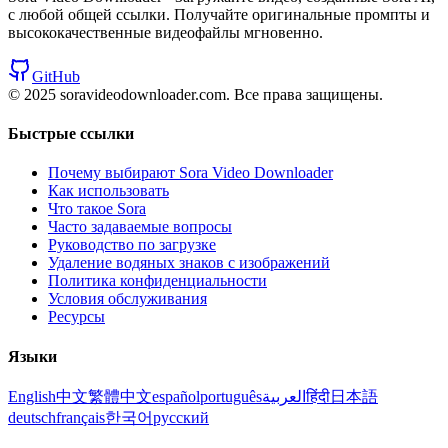
с любой общей ссылки. Получайте оригинальные промпты и
высококачественные видеофайлы мгновенно.
GitHub
© 2025 soravideodownloader.com.
Все права защищены.
Быстрые ссылки
Почему выбирают Sora Video Downloader
Как использовать
Что такое Sora
Часто задаваемые вопросы
Руководство по загрузке
Удаление водяных знаков с изображений
Политика конфиденциальности
Условия обслуживания
Ресурсы
Языки
English
中文
繁體中文
español
português
العربية
हिंदी
日本語
deutsch
français
한국어
русский